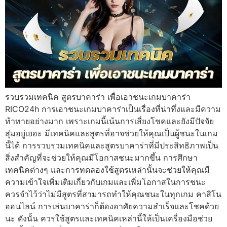
รวบรวมเทคนิค สูตรบาคาร่า เพื่อเอาชนะเกมบาคาร่า
RICO24h การเอาชนะเกมบาคาร่าเป็นเรื่องที่น่าทึ่งและมีความ
ท้าทายอย่างมาก เพราะเกมนี้เน้นการเสี่ยงโชคและยังมีปัจจัย
สุ่มอยู่เยอะ มีเทคนิคและสูตรที่อาจช่วยให้คุณเป็นผู้ชนะในเกม
นี้ได้ การรวบรวมเทคนิคและสูตรบาคาร่าที่มีประสิทธิภาพเป็น
สิ่งสำคัญที่จะช่วยให้คุณมีโอกาสชนะมากขึ้น การศึกษา
เทคนิคต่างๆ และการทดลองใช้สูตรเหล่านั้นจะช่วยให้คุณมี
ความเข้าใจเพิ่มเติมเกี่ยวกับเกมและเพิ่มโอกาสในการชนะ
ควรจำไว้ว่าไม่มีสูตรที่สามารถทำให้คุณชนะในทุกเกม คาสิโน
ออนไลน์ การเล่นบาคาร่าก็ต้องอาศัยความสำเร็จและโชคด้วย
นะ ดังนั้น ควรใช้สูตรและเทคนิคเหล่านี้ให้เป็นเครื่องมือช่วย