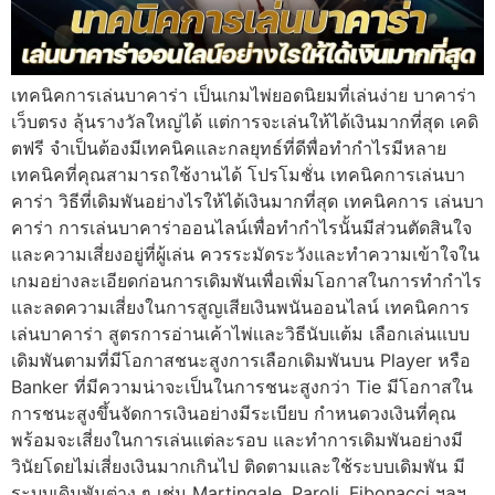
เทคนิคการเล่นบาคาร่า เป็นเกมไพ่ยอดนิยมที่เล่นง่าย บาคาร่า
เว็บตรง ลุ้นรางวัลใหญ่ได้ แต่การจะเล่นให้ได้เงินมากที่สุด เคดิ
ตฟรี จำเป็นต้องมีเทคนิคและกลยุทธ์ที่ดีพื่อทำกำไรมีหลาย
เทคนิคที่คุณสามารถใช้งานได้ โปรโมชั่น เทคนิคการเล่นบา
คาร่า วิธีที่เดิมพันอย่างไรให้ได้เงินมากที่สุด เทคนิคการ เล่นบา
คาร่า การเล่นบาคาร่าออนไลน์เพื่อทำกำไรนั้นมีส่วนตัดสินใจ
และความเสี่ยงอยู่ที่ผู้เล่น ควรระมัดระวังและทำความเข้าใจใน
เกมอย่างละเอียดก่อนการเดิมพันเพื่อเพิ่มโอกาสในการทำกำไร
และลดความเสี่ยงในการสูญเสียเงินพนันออนไลน์ เทคนิคการ
เล่นบาคาร่า สูตรการอ่านเค้าไพ่เเละวิธีนับเเต้ม เลือกเล่นแบบ
เดิมพันตามที่มีโอกาสชนะสูงการเลือกเดิมพันบน Player หรือ
Banker ที่มีความน่าจะเป็นในการชนะสูงกว่า Tie มีโอกาสใน
การชนะสูงขึ้นจัดการเงินอย่างมีระเบียบ กำหนดวงเงินที่คุณ
พร้อมจะเสี่ยงในการเล่นแต่ละรอบ และทำการเดิมพันอย่างมี
วินัยโดยไม่เสี่ยงเงินมากเกินไป ติดตามและใช้ระบบเดิมพัน มี
ระบบเดิมพันต่าง ๆ เช่น Martingale, Paroli, Fibonacci ฯลฯ