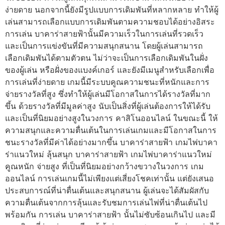
ง่ายดาย นอกจากนี้ยังมีรูปแบบการเดิมพันที่หลากหลาย ทำให้ผู้
เล่นสามารถเลือกแบบการเดิมพันตามความชอบได้อย่างอิสระ
การเล่น บาคาร่าสายฟ้านั้นมีความเร็วในการเล่นที่รวดเร็ว
และเป็นการแข่งขันที่มีความสนุกสนาน โดยผู้เล่นสามารถ
เลือกเดิมพันได้ตามตัวตน ไม่ว่าจะเป็นการเลือกเดิมพันในฝั่ง
ของผู้เล่น หรือฝั่งของแบงค์เกอร์ และยังมีเมนูสำหรับเลือกเพื่อ
การเล่นที่ง่ายดาย เกมนี้มีระบบคูณความชนะที่หนักและการ
จ่ายรางวัลที่สูง ซึ่งทำให้ผู้เล่นมีโอกาสในการได้รางวัลที่มาก
ขึ้น ด้วยรางวัลที่มีมูลค่าสูง นับเป็นสิ่งที่ผู้เล่นต้องการให้ได้รับ
และเป็นที่นิยมอย่างสูงในวงการ คาสิโนออนไลน์ ในขณะนี้ ให้
ความสนุกและความตื่นเต้นในการเล่นเกมและมีโอกาสในการ
ชนะรางวัลที่มีค่าได้อย่างมากขึ้น บาคาร่าสายฟ้า เกมไพ่บาคา
ร่าแนวใหม่ ลุ้นสนุก บาคาร่าสายฟ้า เกมไพ่บาคาร่าแนวใหม่
คูณหนัก จ่ายสูง ที่เป็นที่นิยมอย่างกว้างขวางในวงการ เกม
ออนไลน์ การเล่นเกมนี้ไม่เพียงแต่เสี่ยงโชคเท่านั้น แต่ยังเสนอ
ประสบการณ์ที่น่าตื่นเต้นและสนุกสนาน ผู้เล่นจะได้สัมผัสกับ
ความตื่นเต้นจากการลุ้นและรับชมการเล่นไพ่ที่น่าตื่นเต้นไป
พร้อมกัน การเล่น บาคาร่าสายฟ้า นั้นไม่ซับซ้อนเกินไป และมี