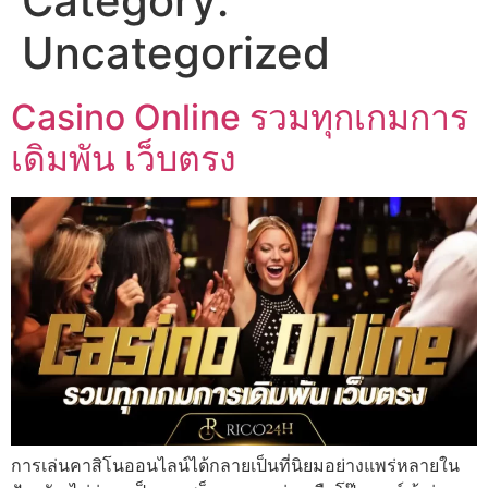
Category:
Uncategorized
Casino Online รวมทุกเกมการ
เดิมพัน เว็บตรง
การเล่นคาสิโนออนไลน์ได้กลายเป็นที่นิยมอย่างแพร่หลายใน