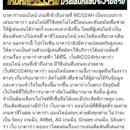
บาคาร่าออนไลน์ เกมที่เข้าถึงง่ายที่ RICO24H เป็นระบบการ
เล่นบาคาร่า ออนไลน์ที่ใช้เทคโนโลยีใหม่และทันสมัยเพื่อช่วย
ให้ผู้เล่นเล่นได้รวดเร็วและสะดวกยิ่งขึ้น โดยที่ผู้เล่นไม่จำเป็น
ต้องเดินทางไปเล่นที่ คาสิโนออนไลน์ และไม่ต้องเสียเวลาเดิน
ทาง นอกจากนี้ โปรโมชั่น บาคาร่ายังมีความปลอดภัยสูงและ
ให้ความเป็นส่วนตัวแก่ผู้เล่นที่สมัครใช้บริการได้อย่างเต็มที่
อ่านเรื่อง บาคาร่าสายฟ้า ได้ที่นี่.. เว็บRICO24Hบาคาร่า
ออนไลน์ เกมที่เข้าถึงง่าย มีวิธีเล่นที่แสนจะง่ายดาย
เว็บRICO24Hบาคาร่า ออนไลน์บทความนี้เราจะพูดถึงเรื่องราว
ต่างๆ เกี่ยวกับบาคาร่า อัตโนมัติ เพื่อช่วยให้ผู้อ่านได้รับข้อมูล
และความเข้าใจในเรื่องนี้มากขึ้น บาคาร่าเว็บตรง ปัจจุบันมี
เว็บไซต์ที่ให้บริการบาคาร่าอัตโนมัติมากมาย ดังนั้น ผู้เล่น
จำเป็นต้องเลือกเว็บไซต์ที่เชื่อถือได้และมีประสิทธิภาพสูง และ
เริ่มเดิมพันอย่างมีกำไร เว็บบาคาร่า ออนไลน์ที่ดีที่สุดที่รวมค่าย
เกมคาสิโนสด บาคาร่า ออนไลน์เด่นๆ ค่ายดังทุกค่าย ไม่ว่าจะ
เป็น Sexy เกมมิ่ง, AllBet, AG เกมมิ่ง, Gream เกมมิ่ง, SAบคา
ร่า เว็บ บาคาร่า ของเราโดดเด่นเรื่องการเล่นเดิมพันที่เล่นง่าย