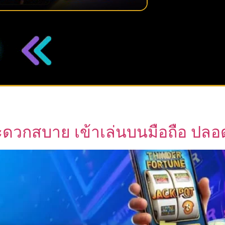
ะดวกสบาย เข้าเล่นบนมือถือ ปล