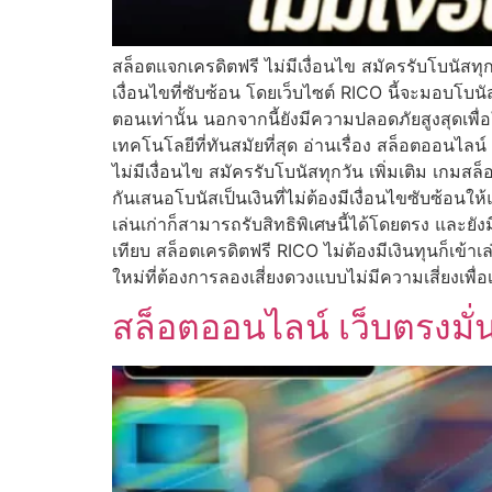
สล็อตแจกเครดิตฟรี ไม่มีเงื่อนไข สมัครรับโบนัสทุ
เงื่อนไขที่ซับซ้อน โดยเว็บไซต์ RICO นี้จะมอบโบนัส
ตอนเท่านั้น นอกจากนี้ยังมีความปลอดภัยสูงสุดเพื
เทคโนโลยีที่ทันสมัยที่สุด อ่านเรื่อง สล็อตออนไลน์
ไม่มีเงื่อนไข สมัครรับโบนัสทุกวัน เพิ่มเติม เกมสล
กันเสนอโบนัสเป็นเงินที่ไม่ต้องมีเงื่อนไขซับซ้อนให้
เล่นเก่าก็สามารถรับสิทธิพิเศษนี้ได้โดยตรง และยั
เทียบ สล็อตเครดิตฟรี RICO ไม่ต้องมีเงินทุนก็เข้าเ
ใหม่ที่ต้องการลองเสี่ยงดวงแบบไม่มีความเสี่ยงเพื
สล็อตออนไลน์ เว็บตรงมั่น