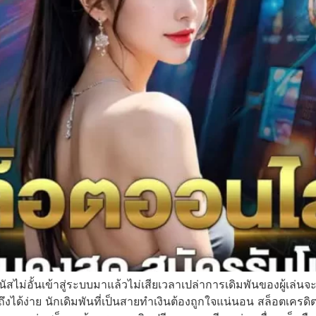
สไม่อั้นเข้าสู่ระบบมาแล้วไม่เสียเวลาเปล่าการเดิมพันของผู้เล่นจ
งได้ง่าย นักเดิมพันที่เป็นสายทำเงินต้องถูกใจแน่นอน สล็อตเครด