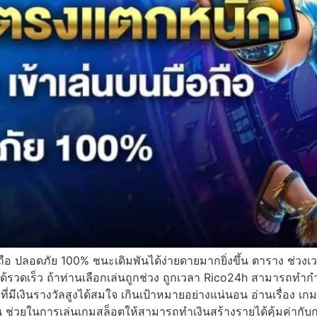
 ปลอดภัย 100% ชนะเดิมพันได้ง่ายดายมากยิ่งขึ้น ตาราง ช่วงเวลา
ได้รวดเร็ว ถ้าท่านเลือกเล่นถูกช่วง ถูกเวลา Rico24h สามารถทำกำ
มีเงินรางวัลสูงได้สมใจ เกินเป้าหมายอย่างแน่นอน อ่านเรื่อง เกมย
่วยในการเล่นเกมสล็อตให้สามารถทำเงินสร้างรายได้คุ้มค่ากับการลง