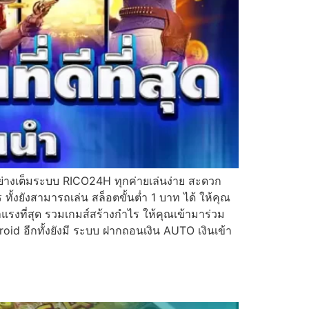
นอย่างเต็มระบบ RICO24H ทุกค่ายเล่นง่าย สะดวก
ั้งยังสามารถเล่น สล็อตขั้นตํ่า 1 บาท ได้ ให้คุณ
 มาแรงที่สุด รวมเกมส์สร้างกำไร ให้คุณเข้ามาร่วม
roid อีกทั้งยังมี ระบบ ฝากถอนเงิน AUTO เงินเข้า