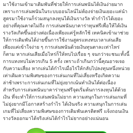
มาใช้งานเข้ามาเดิมพันที่ช่วยให้การเล่นพนันได้เงินง่ายมาก
เพราะการเล่นพนันในระบบออนไลน์ไม่ต้องจ่ายเงินเยอะแค่นำ
สูตรมาใช้งานก็ร่วมสนุกลงทุนได้เงินรางวัล ทำกำไรได้เยอะ
อย่างที่คุณคาดไม่ถึง การเล่นพนันบาคาร่าทุนฟรีเพื่อให้ได้เงิน
รางวัลเกิดขึ้นอย่างต่อเนื่องเพียงแค่รู้หลักใช้ เทคนิคเข้ามาช่วย
ให้การเดิมพันได้ง่ายขึ้นการใช้งานสูตรแทงทบเวลาเล่นเสีย
เพียงแค่เข้าใจง่าย ๆ การเล่นพนันด้วยเงินทุนตาละเท่าไหร่
ก็ตาม หากเล่นเสียเมื่อไหร่ก็ให้ทบไปเรื่อย ๆ จนกว่าจะชนะทั้งนี้
การแทงทบไม่ควรเกิน 5 ครั้ง เพราะถ้าเกินกว่านี้คุณอาจเจอ
กับความเสี่ยง หากเล่นได้กำไรเมื่อไร่ให้กลับไปลงทุนหนึ่งหน่วย
เท่าเดิมความพิเศษของการเล่นเกมที่ไม่เสี่ยงหรือเกิดความ
ล่าช้าเพราะการเล่นเกมที่ไม่ยุ่งยากเน้นทำเงินได้ต่อเนื่อง
สำหรับการเล่นพนันบาคาร่าทุนฟรีจุดเริ่มต้นการลงทุนได้ด้วย
เงิน ที่จะทำให้การเล่นพนันไม่ยาก ความสนุกในการเล่นเกมที่
ไม่ยุ่งยากมีโอกาสสร้างกำไร ได้เงินจริง ความสนุกในการเล่น
เกมที่ไม่เสี่ยงความพิเศษของการเดิมพันเครดิตฟรี แจ้งถอนเงิน
รางวัลออกมาได้จริงเล่นได้กำไรไม่ยากอย่างแน่นอน