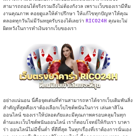
สามารถถอนได้จริงรวมถึงไม่ต้องกังวล เพราะเว็บของเรามีทีม
งานคุณภาพ คอยดูแลให้คำปรึกษา ให้แก้ไขทุกปัญหาให้คุณ
ตลอดทุกวันไม่มีวันหยุดรับรองได้เลยว่า
คุณจะไม่
RICO24H
ผิดหวังในการทำเงินจากเว็บของเรา
อย่างแน่นอน นี่คือจุดเด่นที่ท่านสามารถหาได้จากเว็บเดิมพันสิ่ง
สำคัญที่สุดคือเราต้องเลือกเว็บไซต์พนันในการ เล่นคาสิโน
ออนไลน์ ของเราให้ปลอดภัยและมีคุณภาพครอบคลุมในทุก
ด้านและเว็บไซต์พนันออนไลน์ เราก็ตอบโจทย์ให้กับเรา บาคา
ร่า ออนไลน์ไม่มีขั้นต่ำ ที่ดีที่สุด ในทุกเรื่องที่เราต้องการนั่นเอง