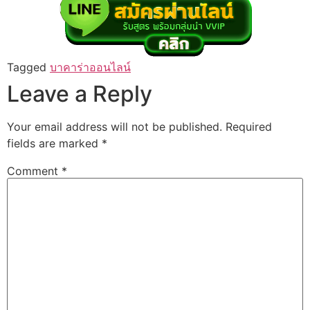
Tagged
บาคาร่าออนไลน์
Leave a Reply
Your email address will not be published.
Required
fields are marked
*
Comment
*